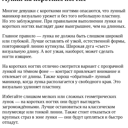
Многие девушки с короткими ногтями опасаются, что лунный
маникюр визуально урежет и без того небольшую пластину.
Но это заблуждение. При правильном выполнении лунки на
коротких ногтях выглядят даже выигрышнее, чем на длинных.
Главное правило — лунка не должна быть слишком широкой
или глубокой. Лучше оставлять её узкой, естественной формы,
повторяющей линию кутикулы. Широкая дуга «съест»
визуальную длину. А вот узкая, наоборот, может сделать
ногти изящнее.
На коротких ногтях отлично смотрится вариант с прозрачной
лункой на тёмном фоне — контраст привлекает внимание и
отвлекает от длины. Также хорош «обратный» лунный
маникюр, когда лунка располагается у свободного края. Это
визуально удлиняет пластину.
Избегайте слишком мелких или сложных геометрических
лунок — на коротких ногтях они будут выглядеть
загромождёнными. Лучше остановиться на классическом
полумесяце или тонкой линии. Также стоит отказаться от
крупных страз в зоне лунки — они будут цепляться и быстро
отпадут.